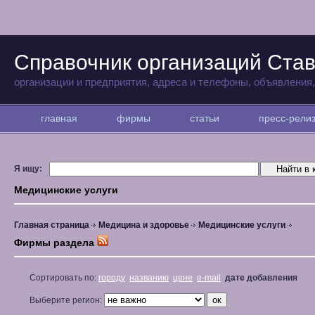
Справочник организаций Ста
организации и предприятия, адреса и телефоны, объявления
главная
фирмы
статьи
пресс-рел
Я ищу:
Медицинские услуги
Главная страница
Медицина и здоровье
Медицинские услуги
Фирмы раздела
Сортировать по:
городу
названию
цене
e-mail
дате добавления
Выберите регион: