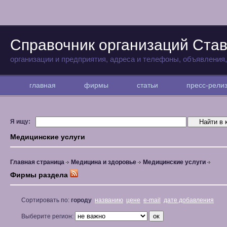
Справочник организаций Ста
организации и предприятия, адреса и телефоны, объявления
главная
фирмы
статьи
пресс-рел
Я ищу:
Медицинские услуги
Главная страница
Медицина и здоровье
Медицинские услуги
Фирмы раздела
Сортировать по:
городу
названию
цене
e-mail
дате добавления
Выберите регион: