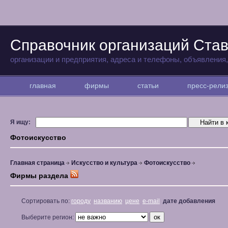
Справочник организаций Ста
организации и предприятия, адреса и телефоны, объявления
главная
фирмы
статьи
пресс-рел
Я ищу:
Фотоискусство
Главная страница
Искусство и культура
Фотоискусство
Фирмы раздела
Сортировать по:
городу
названию
цене
e-mail
дате добавления
Выберите регион: