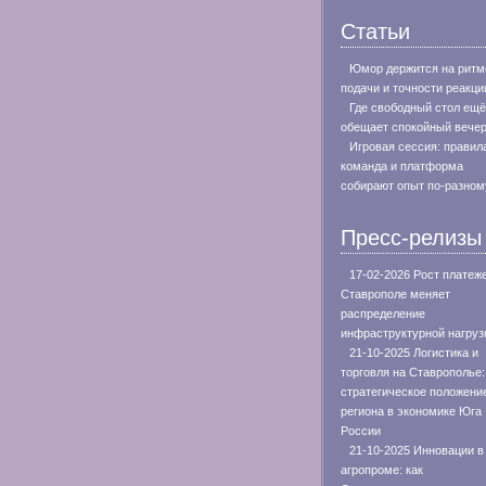
Статьи
Юмор держится на ритм
подачи и точности реакци
Где свободный стол ещё
обещает спокойный вече
Игровая сессия: правил
команда и платформа
собирают опыт по-разном
Пресс-релизы
17-02-2026 Рост платеж
Ставрополе меняет
распределение
инфраструктурной нагруз
21-10-2025 Логистика и
торговля на Ставрополье:
стратегическое положени
региона в экономике Юга
России
21-10-2025 Инновации в
агропроме: как