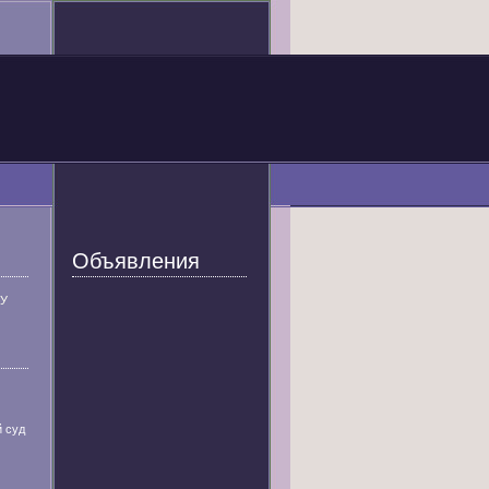
Объявления
У
й суд