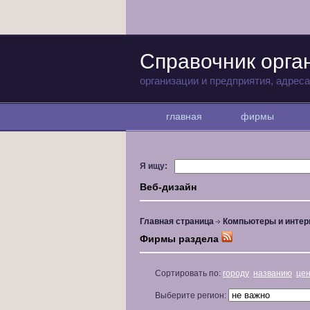
Справочник орга
организации и предприятия, адрес
главная
фирмы
Я ищу:
Веб-дизайн
Главная страница
Компьютеры и интер
Фирмы раздела
Сортировать по:
городу
названию
це
Выберите регион: