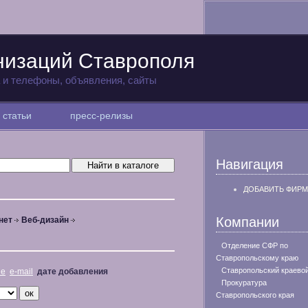
низаций Ставрополя
а и телефоны, объявления, сайты
статьи
пресс-релизы
Навигация
ДОБАВИТЬ ФИРМ
Компании
нет
Веб-дизайн
Отделение СФР по
Ставропольскому краю
Ставропольский краево
не
e-mail
дате добавления
Прокуратура
Ставропольского края