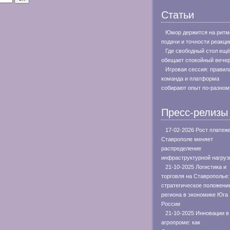
Статьи
Юмор держится на ритм
подачи и точности реакци
Где свободный стол ещё
обещает спокойный вече
Игровая сессия: правил
команда и платформа
собирают опыт по-разном
Пресс-релизы
17-02-2026 Рост платеж
Ставрополе меняет
распределение
инфраструктурной нагруз
21-10-2025 Логистика и
торговля на Ставрополье:
стратегическое положени
региона в экономике Юга
России
21-10-2025 Инновации в
агропроме: как