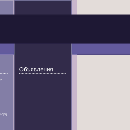
Объявления
У
й суд