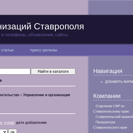
низаций Ставрополя
а и телефоны, объявления, сайты
статьи
пресс-релизы
Навигация
а
ДОБАВИТЬ ФИРМ
Компании
мательство
Управление и организация
Отделение СФР по
Ставропольскому краю
Ставропольский краево
Прокуратура
не
e-mail
дате добавления
Ставропольского края