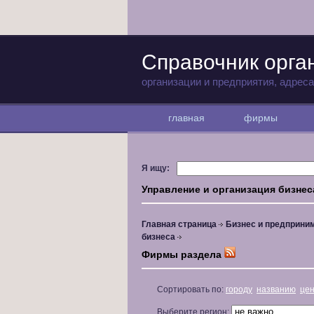
Справочник орга
организации и предприятия, адрес
главная
фирмы
Я ищу:
Управление и организация бизнес
Главная страница
Бизнес и предприни
бизнеса
Фирмы раздела
Сортировать по:
городу
названию
це
Выберите регион: