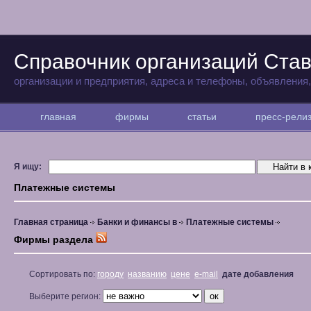
Справочник организаций Ста
организации и предприятия, адреса и телефоны, объявления
главная
фирмы
статьи
пресс-рел
Я ищу:
Платежные системы
Главная страница
Банки и финансы в
Платежные системы
Фирмы раздела
Сортировать по:
городу
названию
цене
e-mail
дате добавления
Выберите регион: