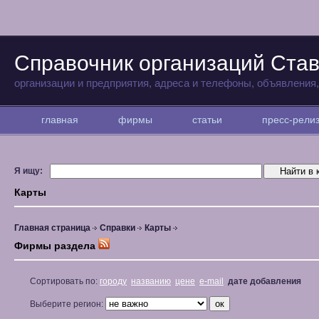
Справочник организаций Ста
организации и предприятия, адреса и телефоны, объявления
главная
фирмы
статьи
пресс-рел
Я ищу:
Карты
Главная страница
Справки
Карты
Фирмы раздела
Сортировать по:
городу
названию
цене
e-mail
дате добавления
Выберите регион: